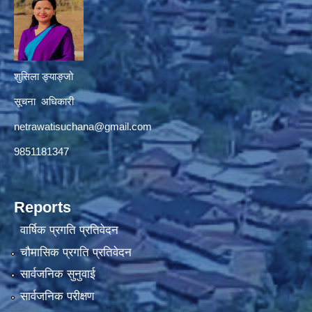
शुसिला ङ्याङ्जो
सूचना अधिकारी
netrawatisuchana@gmail.com
9851181347
Reports
वार्षिक प्रगति प्रतिवेदन
चौमासिक प्रगति प्रतिवेदन
सार्वजनिक सुनुवाई
सार्वजनिक परीक्षण