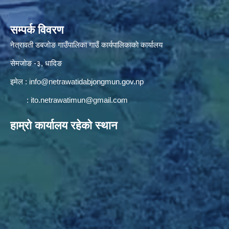
सम्पर्क विवरण
नेत्रावती डबजाेङ गाउँपालिका गाउँ कार्यपालिकाकाे कार्यालय
सेमजाेङ -३, धादिङ
इमेल :
info@netrawatidabjongmun.gov.np
:
ito.netrawatimun@gmail.com
हाम्राे कार्यालय रहेकाे स्थान