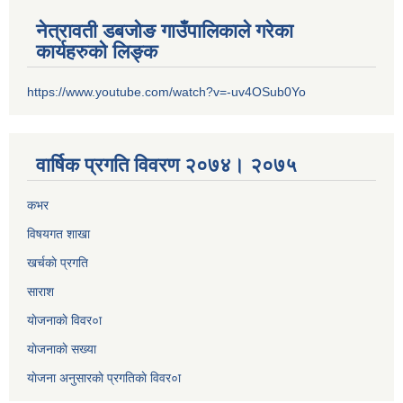
नेत्रावती डबजोङ गाउँपालिकाले गरेका
कार्यहरुको लिङ्क
https://www.youtube.com/watch?v=-uv4OSub0Yo
वार्षिक प्रगति विवरण २०७४। २०७५
कभर
विषयगत शाखा
खर्चकाे प्रगति
साराश
याेजनाकाे विवर०ा
याेजनाकाे सख्या
याेजना अनुसारकाे प्रगतिकाे विवर०ा