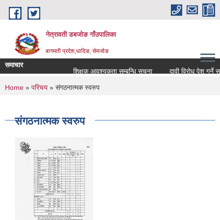
Skip to main content
नेत्रावती डबजोङ गाँउपालिका
बागमती प्रदेश,धादिङ, सेमजाेङ
समाचार
शिक्षक आवश्यकता सम्बन्धि सूचना
दावी विरोध पेश गर्ने सम्बन्ध
You are here
Home
»
परिचय
» संगठनात्मक स्वरुप
संगठनात्मक स्वरुप