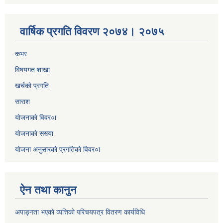
वार्षिक प्रगति विवरण २०७४। २०७५
कभर
विषयगत शाखा
खर्चकाे प्रगति
साराश
याेजनाकाे विवर०ा
याेजनाकाे सख्या
याेजना अनुसारकाे प्रगतिकाे विवर०ा
ऐन तथा कानुन
अपाङ्गता भएकाे व्यत्तिकाे परिचयपत्र वितरण कार्यविधि