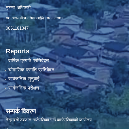
सूचना अधिकारी
netrawatisuchana@gmail.com
9851181347
Reports
वार्षिक प्रगति प्रतिवेदन
चौमासिक प्रगति प्रतिवेदन
सार्वजनिक सुनुवाई
सार्वजनिक परीक्षण
सम्पर्क विवरण
नेत्रावती डबजाेङ गाउँपालिका गाउँ कार्यपालिकाकाे कार्यालय