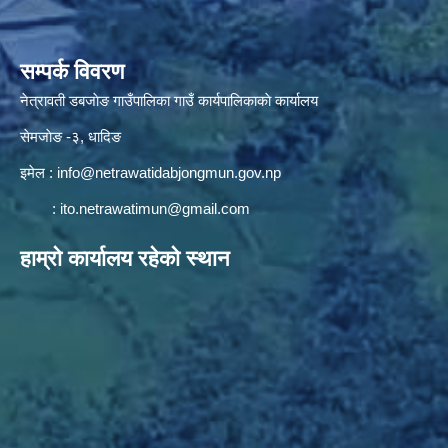
सम्पर्क विवरण
नेत्रावती डबजाेङ गाउँपालिका गाउँ कार्यपालिकाकाे कार्यालय
सेमजाेङ -३, धादिङ
इमेल :
info@netrawatidabjongmun.gov.np
:
ito.netrawatimun@gmail.com
हाम्राे कार्यालय रहेकाे स्थान