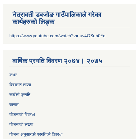
नेत्रावती डबजोङ गाउँपालिकाले गरेका
कार्यहरुको लिङ्क
https://www.youtube.com/watch?v=-uv4OSub0Yo
वार्षिक प्रगति विवरण २०७४। २०७५
कभर
विषयगत शाखा
खर्चकाे प्रगति
साराश
याेजनाकाे विवर०ा
याेजनाकाे सख्या
याेजना अनुसारकाे प्रगतिकाे विवर०ा