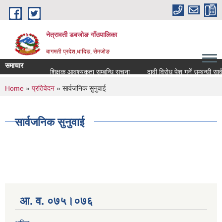
Skip to main content
नेत्रावती डबजोङ गाँउपालिका
बागमती प्रदेश,धादिङ, सेमजाेङ
समाचार
शिक्षक आवश्यकता सम्बन्धि सूचना
दावी विरोध पेश गर्ने सम्बन्धी सार्वजन
You are here
Home
»
प्रतिवेदन
» सार्वजनिक सुनुवाई
सार्वजनिक सुनुवाई
आ. व. ०७५।०७६