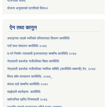
याेजनाकाे सख्या
याेजना अनुसारकाे प्रगतिकाे विवर०ा
ऐन तथा कानुन
अपाङ्गता भएकाे व्यत्तिकाे परिचयपत्र वितरण कार्यविधि
गाउँ सभा संचालन कार्यविधि २०७४
घ वर्ग निर्माण व्यवसायी इजाजतपत्र सम्बन्धि कार्यविधि २०७४
नेत्रावती डबजाेङ गाउँपालिका शिक्षा कार्यविधि
नेत्रावती डबजोङ गाउँपालिका न्यायिक समिति (कार्यविधि सम्बन्धी) ऐन, २०७४
विपद काेष सञ्चालन कार्यविधि, २०७४_
संस्था दर्ता सम्बन्धि कार्यविधि २०७५
साझेदारी कार्यक्रम कार्यविधि
सार्वजनिक खरिद नियमावली २०७६