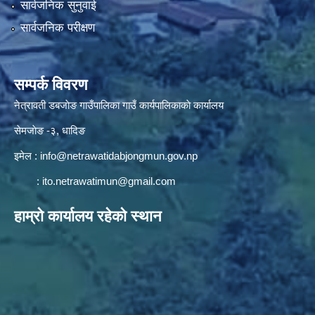
सार्वजनिक सुनुवाई
सार्वजनिक परीक्षण
सम्पर्क विवरण
नेत्रावती डबजाेङ गाउँपालिका गाउँ कार्यपालिकाकाे कार्यालय
सेमजाेङ -३, धादिङ
इमेल :
info@netrawatidabjongmun.gov.np
:
ito.netrawatimun@gmail.com
हाम्राे कार्यालय रहेकाे स्थान