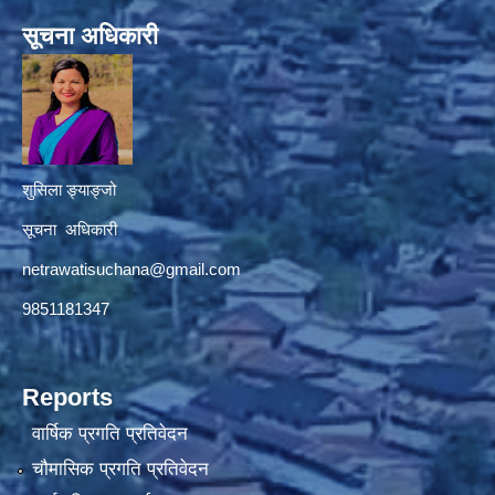
सूचना अधिकारी
शुसिला ङ्याङ्जो
सूचना अधिकारी
netrawatisuchana@gmail.com
9851181347
Reports
वार्षिक प्रगति प्रतिवेदन
चौमासिक प्रगति प्रतिवेदन