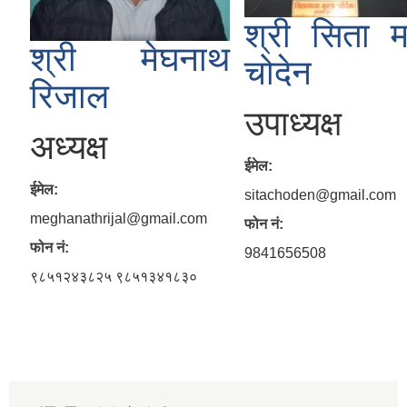
श्री सिता म
श्री मेघनाथ
चोदेन
रिजाल
उपाध्यक्ष
अध्यक्ष
ईमेल:
ईमेल:
sitachoden@gmail.com
meghanathrijal@gmail.com
फोन नं:
फोन नं:
9841656508
९८५१२४३८२५ ९८५१३४१८३०