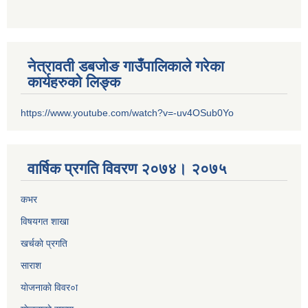
नेत्रावती डबजोङ गाउँपालिकाले गरेका
कार्यहरुको लिङ्क
https://www.youtube.com/watch?v=-uv4OSub0Yo
वार्षिक प्रगति विवरण २०७४। २०७५
कभर
विषयगत शाखा
खर्चकाे प्रगति
साराश
याेजनाकाे विवर०ा