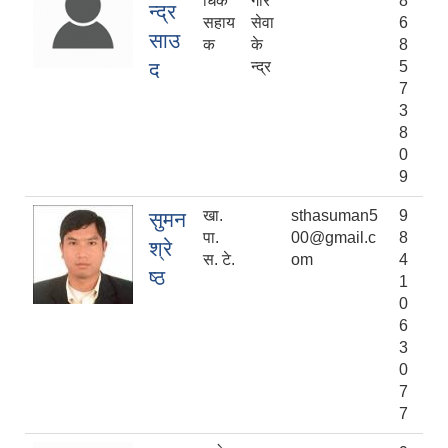
धिक
गार
8
न्द्र
सहाय
सेवा
6
साउ
क
के
8
द
न्द्र
5
7
3
8
0
9
खा.
sthasuman5
9
सुमन
पा.
00@gmail.c
8
श्रे
स. टे.
om
4
ष्ठ
1
0
6
3
0
7
7