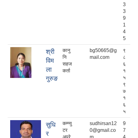
3
3
9
1
4
5
कानु
bg50665@g
९
श्री
नि
mail.com
८
विम
सहज
६
ला
कर्ता
१
गुरुङ
५
९
७
१
६
५
कम्प्यु
sudhirsan12
9
सुधि
टर
0@gmail.co
7
र
अपरे
m
4