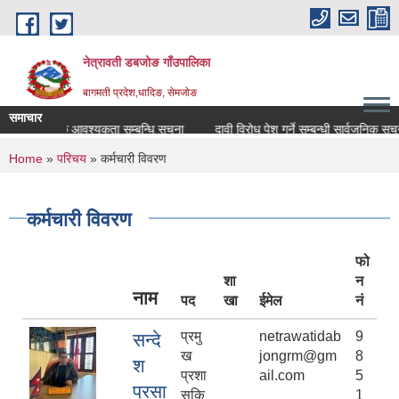
Skip to main content
नेत्रावती डबजोङ गाँउपालिका
बागमती प्रदेश,धादिङ, सेमजाेङ
समाचार
िक्षक आवश्यकता सम्बन्धि सूचना
दावी विरोध पेश गर्ने सम्बन्धी सार्वजनिक सूचना
य
You are here
Home
»
परिचय
» कर्मचारी विवरण
कर्मचारी विवरण
फो
शा
न
नाम
पद
खा
ईमेल
नं
प्रमु
netrawatidab
9
सन्दे
ख
jongrm@gm
8
श
प्रशा
ail.com
5
प्रसा
सकि
1