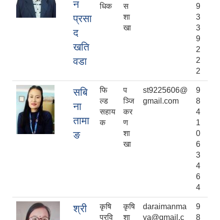
न
धिक
स
9
प्रसा
शा
3
खा
3
द
9
खति
2
वडा
2
2
फि
प
st9225606@
9
सबि
ल्ड
ञ्जि
gmail.com
8
ना
सहाय
कर
4
तामा
क
ण
1
ङ
शा
0
खा
6
3
4
6
4
कृषि
कृषि
daraimanma
9
श्री
प्रवि
शा
ya@gmail.c
8