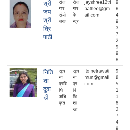
रोज
राेज
jayshree12tri
9
श्री
गार
गार
pathee@gm
8
जय
संयो
के
ail.com
4
श्री
जक
न्द्र
9
त्रि
3
7
पाठी
2
9
9
8
सूच
सूच
ito.netrawati
9
निति
ना
ना
mun@gmail.
8
शा
प्रवि
प्र
com
5
दुवा
धि
वि
1
डी
अधि
धि
1
कृत
शा
8
खा
2
7
4
9