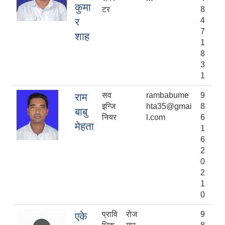
कुमा
टर
8
र
4
7
शाह
1
8
3
1
सव
rambabume
9
राम
इन्जि
hta35@gmai
8
बाबु
नियर
l.com
6
मेहता
1
6
2
0
2
1
0
प्रावि
रोज
9
एके