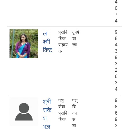
4
0
7
4
प्रावि
कृषि
9
ल
धिक
शा
8
क्ष्मी
सहाय
खा
4
विष्ट
क
3
9
3
2
6
3
4
पशु
पशु
9
श्री
सेवा
वि
8
राके
प्रावि
का
6
श
धिक
स
9
भुल
शा
3