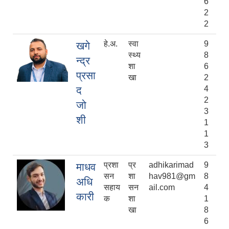
6
2
2
हे.अ.
स्वा
9
खगे
स्थ्य
8
न्द्र
शा
6
प्रसा
खा
2
द
4
2
जो
3
शी
1
1
3
प्रशा
प्र
adhikarimad
9
माधव
सन
शा
hav981@gm
8
अधि
सहाय
सन
ail.com
4
कारी
क
शा
1
खा
8
6