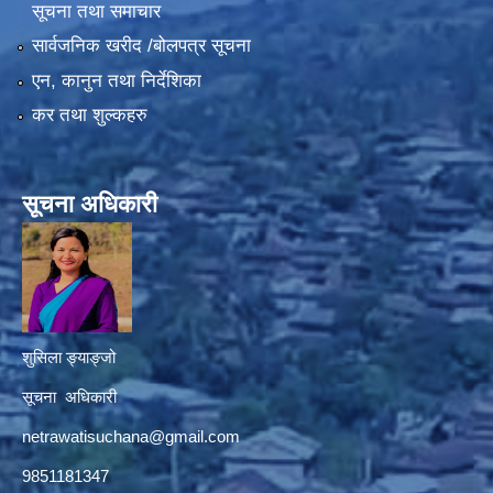
सूचना तथा समाचार
सार्वजनिक खरीद /बोलपत्र सूचना
एन, कानुन तथा निर्देशिका
कर तथा शुल्कहरु
सूचना अधिकारी
शुसिला ङ्याङ्जो
सूचना अधिकारी
netrawatisuchana@gmail.com
9851181347