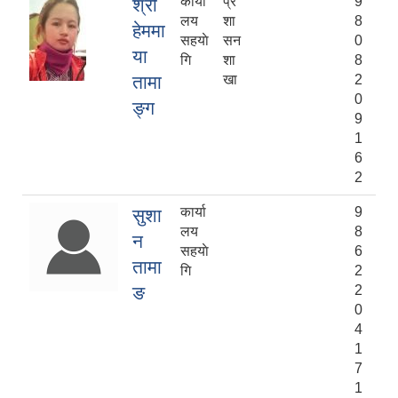
कार्या
प्र
9
श्री
लय
शा
8
हेममा
सहयाे
सन
0
या
गि
शा
8
तामा
खा
2
0
ङ्ग
9
1
6
2
कार्या
9
सुशा
लय
8
न
सहयाे
6
तामा
गि
2
ङ
2
0
4
1
7
1