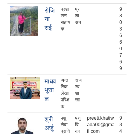
प्रशा
प्र
9
रोजि
सन
शा
8
ना
सहाय
सन
0
राई
क
3
6
6
0
7
6
9
अन्त
राज
माधव
रिक
श्व
भुसा
लेखा
शा
ल
परिक्ष
खा
क
पशु
पशु
preeti.khatiw
9
श्री
सेवा
वि
ada00@gma
8
अर्जु
प्रावि
का
il.com
4