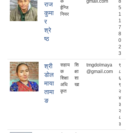
क
gmail.com
8
राज
ईन्जि
5
कुमा
नियर
1
र
1
7
श्रे
8
ष्ठ
0
2
3
सहाय
शि
tmgdolmaya
९
श्री
क
क्षा
@gmail.com
८
डाेल
शिक्षा
शा
६
माया
अधि
खा
९
तामा
कृत
२
४
ङ
३
२
८
३