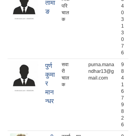
तामा
परि
4
ङ
चाल
0
क
3
1
3
0
7
6
सवा
purna.mana
9
पुर्ण
री
ndhar13@g
8
कुमा
चाल
mail.com
4
र
क
1
मान
6
7
न्धर
9
8
2
6