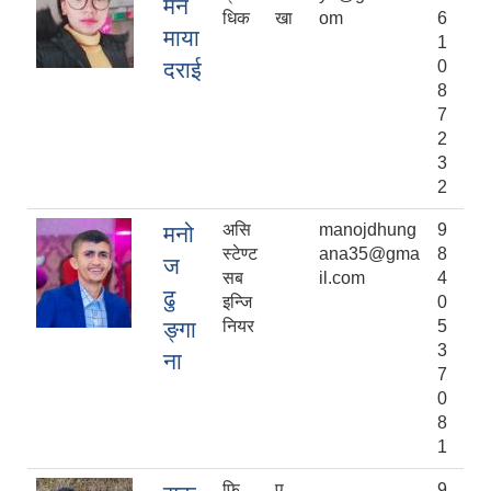
मन
धिक
खा
om
6
माया
1
दराई
0
8
7
2
3
2
असि
manojdhung
9
मनो
स्टेण्ट
ana35@gma
8
ज
सब
il.com
4
ढु
इन्जि
0
ङ्गा
नियर
5
3
ना
7
0
8
1
फि
प
9