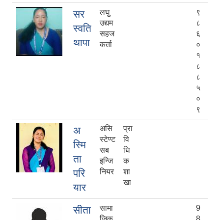
लघु
९
सर
उद्यम
८
स्वति
सहज
६
थापा
कर्ता
०
१
८
८
५
०
९
असि
प्रा
अ
स्टेण्ट
वि
स्मि
सब
धि
ता
इन्जि
क
परि
नियर
शा
खा
यार
सामा
9
सीता
जिक
8