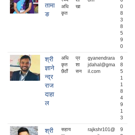
तामा
अधि
खा
0
ङ
कृत
8
3
8
5
9
0
अधि
प्र
gyanendrara
9
श्री
कृत
शा
jdahal@gma
8
ज्ञाने
छैठौं
सन
il.com
5
न्द्र
1
राज
1
8
दाहा
4
ल
9
1
3
सहाय
rajkshr101@
9
श्री