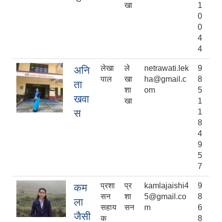
खा
1
0
0
4
4
लेखा
ले
netrawati.lek
9
अनि
पाल
खा
ha@gmail.c
8
ता
शा
om
5
खवा
खा
1
स
1
8
4
9
5
7
प्रशा
प्र
kamlajaishi4
9
कम
सन
शा
5@gmail.co
8
ला
सहाय
सन
m
6
जैसी
क
8