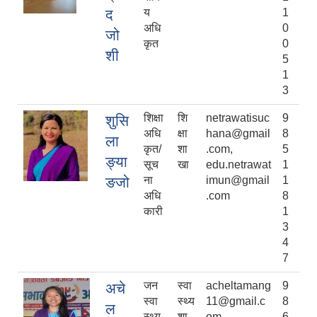
द
य
1
अधि
0
जो
कृत
0
शी
5
1
3
शिक्षा
शि
netrawatisuc
9
शुसि
अधि
क्षा
hana@gmail
8
ला
कृत/
शा
.com,
5
ङ्या
सूच
खा
edu.netrawat
1
ङजो
ना
imun@gmail
1
अधि
.com
8
कारी
1
3
4
7
जन
स्वा
acheltamang
9
अचे
स्वा
स्थ्य
11@gmail.c
8
ल
स्थ्य
शा
om
6