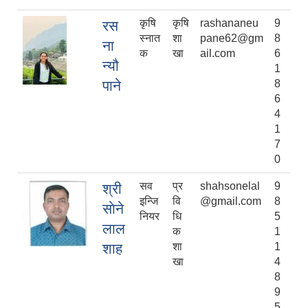
कृषि
कृषि
rashananeu
9
रस
स्नात
शा
pane62@gm
8
ना
क
खा
ail.com
6
न्यौ
1
पाने
8
6
4
1
7
0
सव
प्र
shahsonelal
9
श्री
इन्जि
वि
@gmail.com
8
साेने
नियर
धि
5
लाल
क
1
शाह
शा
1
खा
4
8
9
5