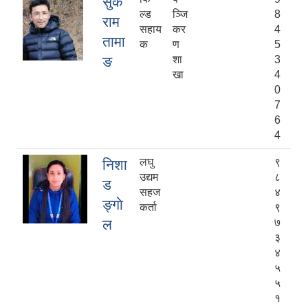
सुक
ल्ड
ञ्जि
8
राम
सहाय
कर
4
तामा
क
ण
5
ङ
शा
3
खा
4
0
7
6
4
लघु
९
निशा
उद्यम
८
ड‌
सहज
४
ङ्गाे
कर्ता
९
ल
७
३
४
५
५
१