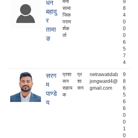
मनो
9
धन
सामा
8
बहादु
जिक
4
र
पराम
0
तामा
र्शक
0
र्ता
0
ङ
6
5
7
4
प्रशा
प्र
netrawatidab
9
सरग
सन
शा
jongward4@
8
म
सहाय
सन
gmail.com
6
पाण्डे
क
5
य
6
6
0
0
1
0