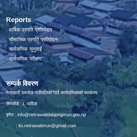
Reports
वार्षिक प्रगति प्रतिवेदन
चौमासिक प्रगति प्रतिवेदन
सार्वजनिक सुनुवाई
सार्वजनिक परीक्षण
सम्पर्क विवरण
नेत्रावती डबजाेङ गाउँपालिका गाउँ कार्यपालिकाकाे कार्यालय
सेमजाेङ -३, धादिङ
इमेल :
info@netrawatidabjongmun.gov.np
:
ito.netrawatimun@gmail.com