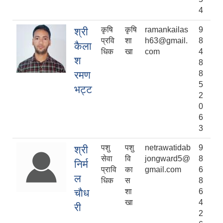
4
कृषि
कृषि
ramankailas
9
श्री
प्रवि
शा
h63@gmail.
8
कैला
धिक
खा
com
4
श
8
रमण
8
5
भट्ट
2
0
6
3
पशु
पशु
netrawatidab
9
श्री
सेवा
वि
jongward5@
8
निर्म
प्रावि
का
gmail.com
6
ल
धिक
स
8
चाैध
शा
6
खा
4
री
2