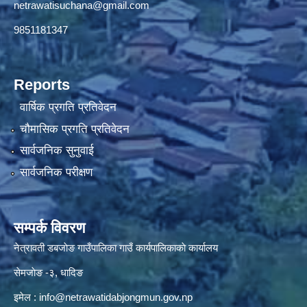
netrawatisuchana@gmail.com
9851181347
Reports
वार्षिक प्रगति प्रतिवेदन
चौमासिक प्रगति प्रतिवेदन
सार्वजनिक सुनुवाई
सार्वजनिक परीक्षण
सम्पर्क विवरण
नेत्रावती डबजाेङ गाउँपालिका गाउँ कार्यपालिकाकाे कार्यालय
सेमजाेङ -३, धादिङ
इमेल :
info@netrawatidabjongmun.gov.np