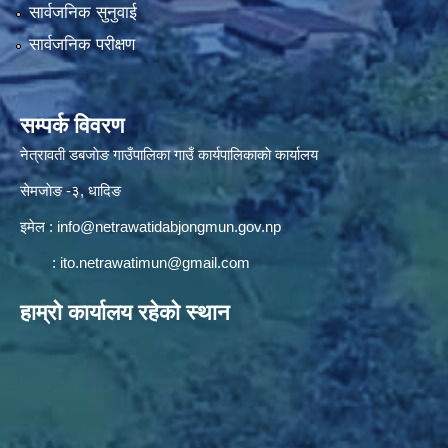
सार्वजनिक सुनुवाई
सार्वजनिक परीक्षण
सम्पर्क विवरण
नेत्रावती डबजाेङ गाउँपालिका गाउँ कार्यपालिकाकाे कार्यालय
सेमजाेङ -३, धादिङ
इमेल :
info@netrawatidabjongmun.gov.np
:
ito.netrawatimun@gmail.com
हाम्राे कार्यालय रहेकाे स्थान