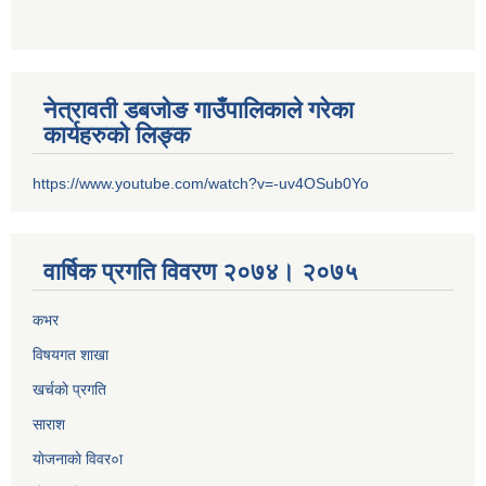
नेत्रावती डबजोङ गाउँपालिकाले गरेका
कार्यहरुको लिङ्क
https://www.youtube.com/watch?v=-uv4OSub0Yo
वार्षिक प्रगति विवरण २०७४। २०७५
कभर
विषयगत शाखा
खर्चकाे प्रगति
साराश
याेजनाकाे विवर०ा