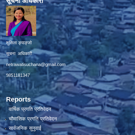
सूचना अधिकारी
शुसिला ङ्याङ्जो
सूचना अधिकारी
netrawatisuchana@gmail.com
9851181347
Reports
वार्षिक प्रगति प्रतिवेदन
चौमासिक प्रगति प्रतिवेदन
सार्वजनिक सुनुवाई