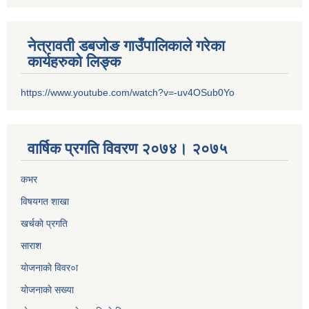
नेत्रावती डबजोङ गाउँपालिकाले गरेका
कार्यहरुको लिङ्क
https://www.youtube.com/watch?v=-uv4OSub0Yo
वार्षिक प्रगति विवरण २०७४। २०७५
कभर
विषयगत शाखा
खर्चकाे प्रगति
साराश
याेजनाकाे विवर०ा
याेजनाकाे सख्या